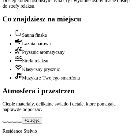
Dostep kodem osobistym: tylko Ty i wybrane osoby macie dostep
do strefy relaksu.
Co znajdziesz na miejscu
Sauna finska
Laznia parowa
Prysznic aromatyczny
Strefa relaksu
Klasyczny prysznic
Muzyka z Twojego smartfona
Atmosfera i przestrzen
Cieple materialy, delikatne swiatlo i detale, ktore pomagaja
naprawde odpoczac.
+
1
zdjęć
Residence Stelvio