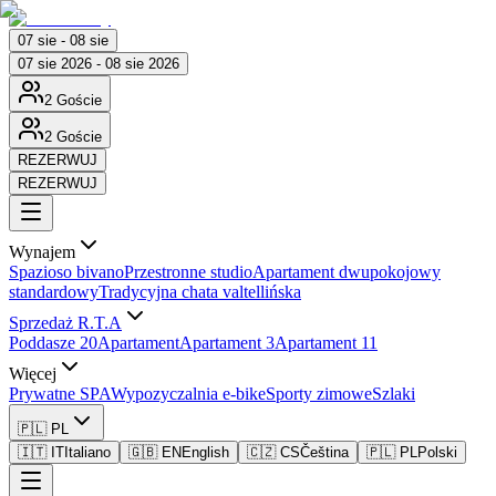
07 sie - 08 sie
07 sie 2026 - 08 sie 2026
2 Goście
2 Goście
REZERWUJ
REZERWUJ
Wynajem
Spazioso bivano
Przestronne studio
Apartament dwupokojowy
standardowy
Tradycyjna chata valtellińska
Sprzedaż R.T.A
Poddasze 20
Apartament
Apartament 3
Apartament 11
Więcej
Prywatne SPA
Wypozyczalnia e-bike
Sporty zimowe
Szlaki
🇵🇱 PL
🇮🇹 IT
Italiano
🇬🇧 EN
English
🇨🇿 CS
Čeština
🇵🇱 PL
Polski