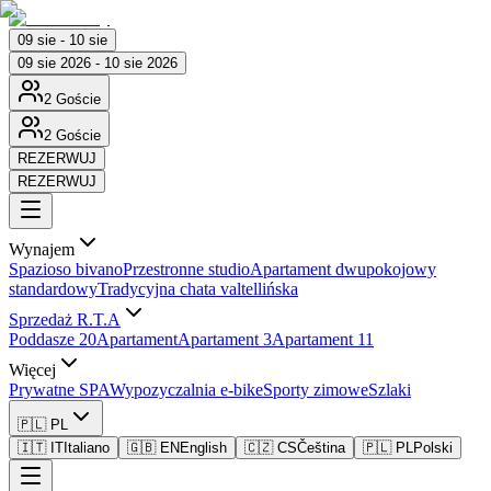
09 sie - 10 sie
09 sie 2026 - 10 sie 2026
2 Goście
2 Goście
REZERWUJ
REZERWUJ
Wynajem
Spazioso bivano
Przestronne studio
Apartament dwupokojowy
standardowy
Tradycyjna chata valtellińska
Sprzedaż R.T.A
Poddasze 20
Apartament
Apartament 3
Apartament 11
Więcej
Prywatne SPA
Wypozyczalnia e-bike
Sporty zimowe
Szlaki
🇵🇱 PL
🇮🇹 IT
Italiano
🇬🇧 EN
English
🇨🇿 CS
Čeština
🇵🇱 PL
Polski