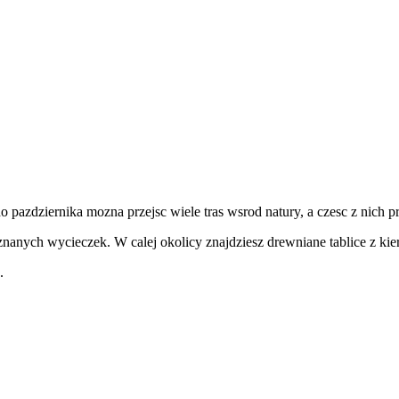
do pazdziernika mozna przejsc wiele tras wsrod natury, a czesc z nich
j znanych wycieczek. W calej okolicy znajdziesz drewniane tablice z ki
.