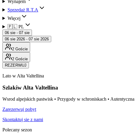
Wynajem
Sprzedaż R.T.A
Więcej
🇵🇱 PL
06 sie - 07 sie
06 sie 2026 - 07 sie 2026
2 Goście
2 Goście
REZERWUJ
Lato w Alta Valtellina
Szlaki
w Alta Valtellina
Wsrod alpejskich pastwisk • Przygody w schroniskach • Autentyczna
Zarezerwuj pobyt
Skontaktuj sie z nami
Polecany sezon