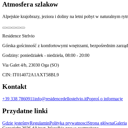
Atmosfera szlakow
Alpejskie krajobrazy, jeziora i doliny na letni pobyt w naturalnym ryt
Residence Stelvio
Górska gościnność z komfortowymi wnętrzami, bezpośrednim zarząd
Godziny: poniedziałek - niedziela, 08:00 - 20:00
Via Galet 4/b, 23030 Oga (SO)
CIN: IT014072A1AXT58BL9
Kontakt
+39 338 7860911
info@residencedellostelvio.it
Poproś o informacje
Przydatne linki
Gdzie jesteśmy
Regulamin
Polityka prywatnosci
Strona główna
Galeria