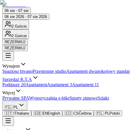
06 sie - 07 sie
06 sie 2026 - 07 sie 2026
2 Goście
2 Goście
REZERWUJ
REZERWUJ
Wynajem
Spazioso bivano
Przestronne studio
Apartament dwupokojowy standa
Sprzedaż R.T.A
Poddasze 20
Apartament
Apartament 3
Apartament 11
Więcej
Prywatne SPA
Wypozyczalnia e-bike
Sporty zimowe
Szlaki
🇵🇱 PL
🇮🇹 IT
Italiano
🇬🇧 EN
English
🇨🇿 CS
Čeština
🇵🇱 PL
Polski