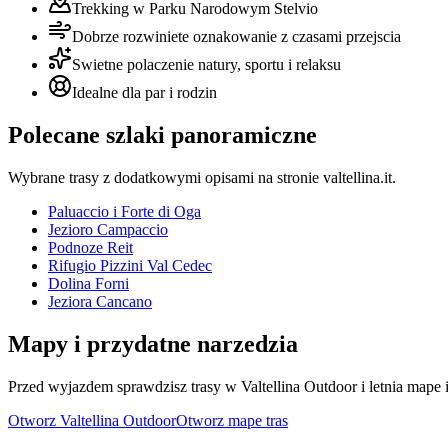
Trekking w Parku Narodowym Stelvio
Dobrze rozwiniete oznakowanie z czasami przejscia
Swietne polaczenie natury, sportu i relaksu
Idealne dla par i rodzin
Polecane szlaki panoramiczne
Wybrane trasy z dodatkowymi opisami na stronie valtellina.it.
Paluaccio i Forte di Oga
Jezioro Campaccio
Podnoze Reit
Rifugio Pizzini Val Cedec
Dolina Forni
Jeziora Cancano
Mapy i przydatne narzedzia
Przed wyjazdem sprawdzisz trasy w Valtellina Outdoor i letnia mape
Otworz Valtellina Outdoor
Otworz mape tras