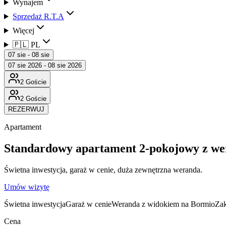
Wynajem
Sprzedaż R.T.A
Więcej
🇵🇱 PL
07 sie - 08 sie
07 sie 2026 - 08 sie 2026
2 Goście
2 Goście
REZERWUJ
Apartament
Standardowy apartament 2-pokojowy z we
Świetna inwestycja, garaż w cenie, duża zewnętrzna weranda.
Umów wizytę
Świetna inwestycja
Garaż w cenie
Weranda z widokiem na Bormio
Zak
Cena