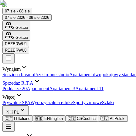
07 sie - 08 sie
07 sie 2026 - 08 sie 2026
2 Goście
2 Goście
REZERWUJ
REZERWUJ
Wynajem
Spazioso bivano
Przestronne studio
Apartament dwupokojowy standa
Sprzedaż R.T.A
Poddasze 20
Apartament
Apartament 3
Apartament 11
Więcej
Prywatne SPA
Wypozyczalnia e-bike
Sporty zimowe
Szlaki
🇵🇱 PL
🇮🇹 IT
Italiano
🇬🇧 EN
English
🇨🇿 CS
Čeština
🇵🇱 PL
Polski