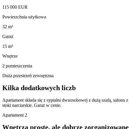
115 000 EUR
Powierzchnia użytkowa
32 m²
Garaż
15 m²
Wnętrze
2 pomieszczenia
Duża przestrzeń zewnętrzna
Kilka dodatkowych liczb
Apartament składa się z sypialni dwuosobowej z dużą szafą, salonu
stoki narciarskie. Garaż w cenie.
Apartament 2
Wnętrza proste, ale dobrze zorganizowane