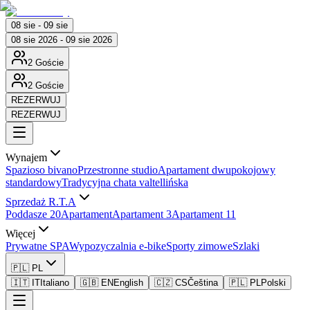
08 sie - 09 sie
08 sie 2026 - 09 sie 2026
2 Goście
2 Goście
REZERWUJ
REZERWUJ
Wynajem
Spazioso bivano
Przestronne studio
Apartament dwupokojowy
standardowy
Tradycyjna chata valtellińska
Sprzedaż R.T.A
Poddasze 20
Apartament
Apartament 3
Apartament 11
Więcej
Prywatne SPA
Wypozyczalnia e-bike
Sporty zimowe
Szlaki
🇵🇱 PL
🇮🇹 IT
Italiano
🇬🇧 EN
English
🇨🇿 CS
Čeština
🇵🇱 PL
Polski