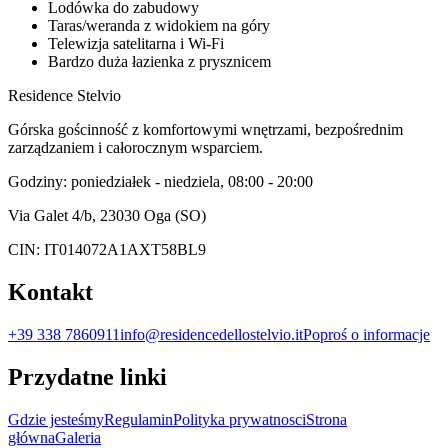
Lodówka do zabudowy
Taras/weranda z widokiem na góry
Telewizja satelitarna i Wi-Fi
Bardzo duża łazienka z prysznicem
Residence Stelvio
Górska gościnność z komfortowymi wnętrzami, bezpośrednim
zarządzaniem i całorocznym wsparciem.
Godziny: poniedziałek - niedziela, 08:00 - 20:00
Via Galet 4/b, 23030 Oga (SO)
CIN: IT014072A1AXT58BL9
Kontakt
+39 338 7860911
info@residencedellostelvio.it
Poproś o informacje
Przydatne linki
Gdzie jesteśmy
Regulamin
Polityka prywatnosci
Strona
główna
Galeria