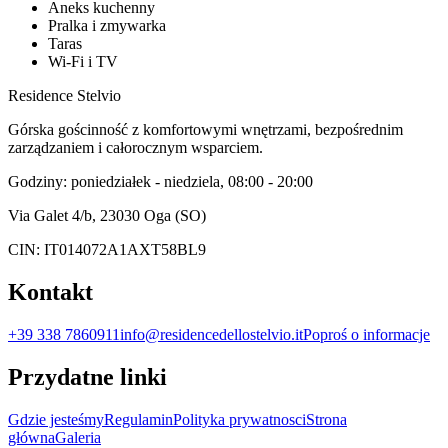
Aneks kuchenny
Pralka i zmywarka
Taras
Wi‑Fi i TV
Residence Stelvio
Górska gościnność z komfortowymi wnętrzami, bezpośrednim
zarządzaniem i całorocznym wsparciem.
Godziny: poniedziałek - niedziela, 08:00 - 20:00
Via Galet 4/b, 23030 Oga (SO)
CIN: IT014072A1AXT58BL9
Kontakt
+39 338 7860911
info@residencedellostelvio.it
Poproś o informacje
Przydatne linki
Gdzie jesteśmy
Regulamin
Polityka prywatnosci
Strona
główna
Galeria