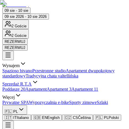
09 sie - 10 sie
09 sie 2026 - 10 sie 2026
2 Goście
2 Goście
REZERWUJ
REZERWUJ
Wynajem
Spazioso bivano
Przestronne studio
Apartament dwupokojowy
standardowy
Tradycyjna chata valtellińska
Sprzedaż R.T.A
Poddasze 20
Apartament
Apartament 3
Apartament 11
Więcej
Prywatne SPA
Wypozyczalnia e-bike
Sporty zimowe
Szlaki
🇵🇱 PL
🇮🇹 IT
Italiano
🇬🇧 EN
English
🇨🇿 CS
Čeština
🇵🇱 PL
Polski