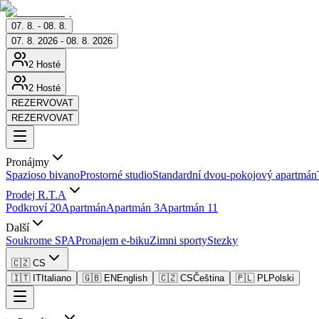
07. 8. - 08. 8.
07. 8. 2026 - 08. 8. 2026
2 Hosté
2 Hosté
REZERVOVAT
REZERVOVAT
Pronájmy
Spazioso bivano
Prostorné studio
Standardní dvou-pokojový apartmán
Prodej R.T.A
Podkroví 20
Apartmán
Apartmán 3
Apartmán 11
Další
Soukrome SPA
Pronajem e-biku
Zimni sporty
Stezky
🇨🇿 CS
🇮🇹 IT
Italiano
🇬🇧 EN
English
🇨🇿 CS
Čeština
🇵🇱 PL
Polski