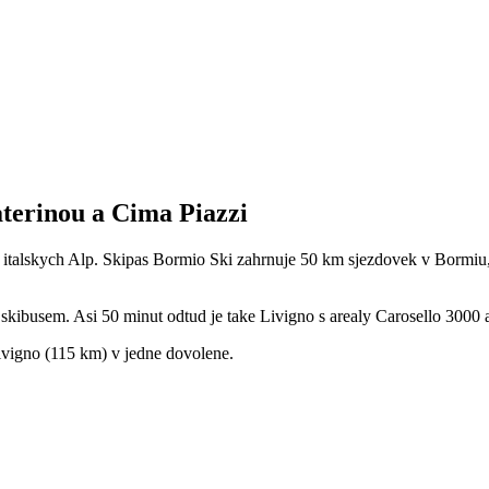
terinou a Cima Piazzi
ce italskych Alp. Skipas Bormio Ski zahrnuje 50 km sjezdovek v Bormiu
ibusem. Asi 50 minut odtud je take Livigno s arealy Carosello 3000 a 
ivigno (115 km) v jedne dovolene.