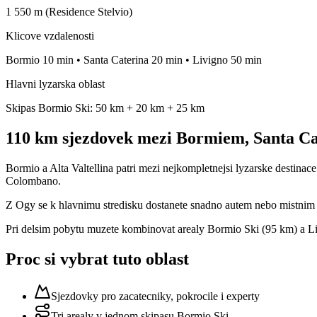
1 550 m (Residence Stelvio)
Klicove vzdalenosti
Bormio 10 min • Santa Caterina 20 min • Livigno 50 min
Hlavni lyzarska oblast
Skipas Bormio Ski: 50 km + 20 km + 25 km
110 km sjezdovek mezi Bormiem, Santa Ca
Bormio a Alta Valtellina patri mezi nejkompletnejsi lyzarske destina
Colombano.
Z Ogy se k hlavnimu stredisku dostanete snadno autem nebo mistnim sk
Pri delsim pobytu muzete kombinovat arealy Bormio Ski (95 km) a L
Proc si vybrat tuto oblast
Sjezdovky pro zacatecniky, pokrocile i experty
Tri arealy v jednom skipasu Bormio Ski