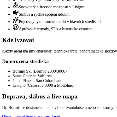
Snowpark a freeride moznosti v Livignu
Skibus a rychle spojeni udolim
Pujcovny lyzi a snowboardu v hlavnich strediscich
Après-ski: termaly, SPA a historicke centrum
Kde lyzovat
Kazdy areal ma jiny charakter: technicke trate, panoramaticke sjezdov
Doporucena strediska
Bormio Ski (Bormio 2000/3000)
Santa Caterina Valfurva
Cima Piazzi - San Colombano
Livigno (Carosello 3000 a Mottolino)
Doprava, skibus a live mapa
Do Bormia se dostanete autem, vlakem+autobusem nebo soukromym tran
Otevrit interaktivni mapu sjezdovek