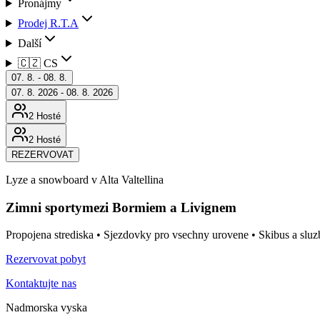
Pronájmy
Prodej R.T.A
Další
🇨🇿 CS
07. 8. - 08. 8.
07. 8. 2026 - 08. 8. 2026
2 Hosté
2 Hosté
REZERVOVAT
Lyze a snowboard v Alta Valtellina
Zimni sporty
mezi Bormiem a Livignem
Propojena strediska • Sjezdovky pro vsechny urovene • Skibus a sluz
Rezervovat pobyt
Kontaktujte nas
Nadmorska vyska