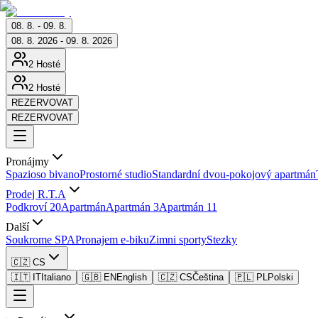
08. 8. - 09. 8.
08. 8. 2026 - 09. 8. 2026
2 Hosté
2 Hosté
REZERVOVAT
REZERVOVAT
Pronájmy
Spazioso bivano
Prostorné studio
Standardní dvou-pokojový apartmán
Prodej R.T.A
Podkroví 20
Apartmán
Apartmán 3
Apartmán 11
Další
Soukrome SPA
Pronajem e-biku
Zimni sporty
Stezky
🇨🇿 CS
🇮🇹 IT
Italiano
🇬🇧 EN
English
🇨🇿 CS
Čeština
🇵🇱 PL
Polski