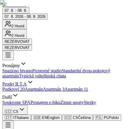
07. 8. - 08. 8.
07. 8. 2026 - 08. 8. 2026
2 Hosté
2 Hosté
REZERVOVAT
REZERVOVAT
Pronájmy
Spazioso bivano
Prostorné studio
Standardní dvou-pokojový
apartmán
Typická valtellinská chata
Prodej R.T.A
Podkroví 20
Apartmán
Apartmán 3
Apartmán 11
Další
Soukrome SPA
Pronajem e-biku
Zimni sporty
Stezky
🇨🇿 CS
🇮🇹 IT
Italiano
🇬🇧 EN
English
🇨🇿 CS
Čeština
🇵🇱 PL
Polski