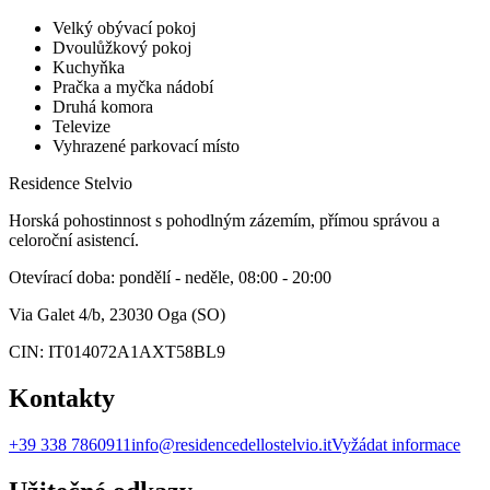
Velký obývací pokoj
Dvoulůžkový pokoj
Kuchyňka
Pračka a myčka nádobí
Druhá komora
Televize
Vyhrazené parkovací místo
Residence Stelvio
Horská pohostinnost s pohodlným zázemím, přímou správou a
celoroční asistencí.
Otevírací doba: pondělí - neděle, 08:00 - 20:00
Via Galet 4/b, 23030 Oga (SO)
CIN: IT014072A1AXT58BL9
Kontakty
+39 338 7860911
info@residencedellostelvio.it
Vyžádat informace