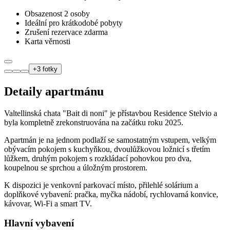
Obsazenost 2 osoby
Ideální pro krátkodobé pobyty
Zrušení rezervace zdarma
Karta věrnosti
+
3
fotky
Detaily apartmánu
Valtellinská chata "Bait di noni" je přístavbou Residence Stelvio a
byla kompletně zrekonstruována na začátku roku 2025.
Apartmán je na jednom podlaží se samostatným vstupem, velkým
obývacím pokojem s kuchyňkou, dvoulůžkovou ložnicí s třetím
lůžkem, druhým pokojem s rozkládací pohovkou pro dva,
koupelnou se sprchou a úložným prostorem.
K dispozici je venkovní parkovací místo, přilehlé solárium a
doplňkové vybavení: pračka, myčka nádobí, rychlovarná konvice,
kávovar, Wi-Fi a smart TV.
Hlavní vybavení