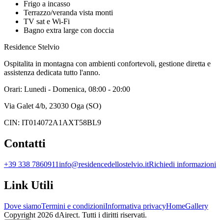
Frigo a incasso
Terrazzo/veranda vista monti
TV sat e Wi-Fi
Bagno extra large con doccia
Residence Stelvio
Ospitalita in montagna con ambienti confortevoli, gestione diretta e
assistenza dedicata tutto l'anno.
Orari: Lunedi - Domenica, 08:00 - 20:00
Via Galet 4/b, 23030 Oga (SO)
CIN: IT014072A1AXT58BL9
Contatti
+39 338 7860911
info@residencedellostelvio.it
Richiedi informazioni
Link Utili
Dove siamo
Termini e condizioni
Informativa privacy
Home
Gallery
Copyright
2026
dAirect.
Tutti i diritti riservati.