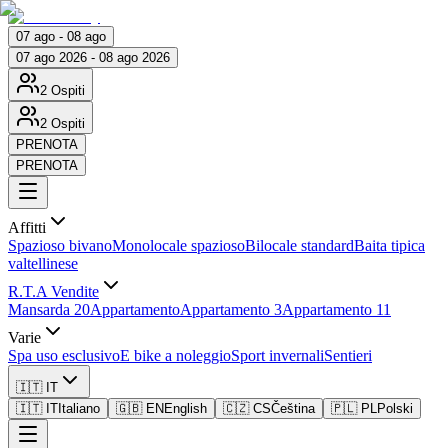
07 ago - 08 ago
07 ago 2026 - 08 ago 2026
2 Ospiti
2 Ospiti
PRENOTA
PRENOTA
Affitti
Spazioso bivano
Monolocale spazioso
Bilocale standard
Baita tipica
valtellinese
R.T.A Vendite
Mansarda 20
Appartamento
Appartamento 3
Appartamento 11
Varie
Spa uso esclusivo
E bike a noleggio
Sport invernali
Sentieri
🇮🇹 IT
🇮🇹 IT
Italiano
🇬🇧 EN
English
🇨🇿 CS
Čeština
🇵🇱 PL
Polski